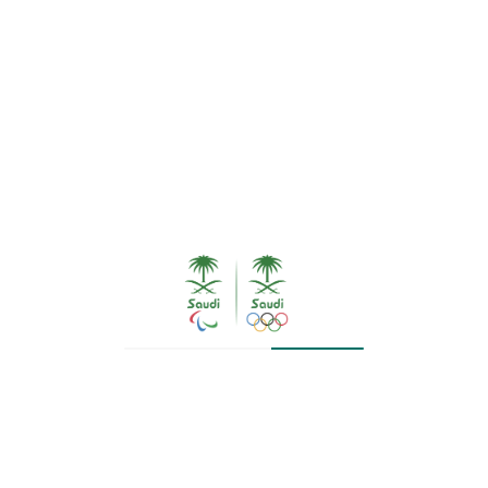
حالت إصابة حصان الفارس الأولمبي عبدالله الشربتلي مساء
أمس الأربعاء دون مشاركة صاحب برونزية أولمبياد لندن ٢٠١٢،
والذي كان من المنتظر أن يشارك أساسيًا في منافسات الفرق
المختلطة التي أقيمت اليوم.