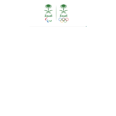
وصل المنتخب السعودي للتزلج الألبي، فجر اليوم الأربعاء، إلى
مدينة هاربن الصينية، استعداداً للمشاركة التاريخية الأولى
للمملكة في في دورة الألعاب الشتوية التاسعة، التي
تستضيفها هاربن الصينية خلال الفترة 7 – 14 من فبراير
الحالي، بمشاركة 1500 لاعب ولاعبة يمثلون 34 دولة اسيوية.
وأقامت بعثة المنتخب السعودي للتزلج الألبي، والمكونة من
فائق عابدي، وشريفة السديري، وجود فرهود، حصة تدريبية
بمنطقة يابولي في الصين، حيث من المقرر ان تنطلق منافسات
المسابقة يومي 8 – 9 من الشهر الجاري.
وكان ثلاثي التزلج الألبي، قد أقاموا معسكر تدريبي في