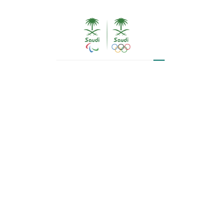
للتايكوندو دنيا أبو طالب، التي تعد أول لاعبة سعودية تشارك
في الأولمبياد بواسطة البطاقات التأهيلية، وهي التي سبق
وأن حققت الميدالية البرونزية لبطولة العالم للتايكوندو
2022م.
واضاف البقوص خلال حديثه في مؤتمر القطاع الرياضي ان
مشاركة المملكة الأخيرة في الأسياد الأسيوية 2023 سجلت
ارتفاع في معدل تحقيق الميداليات، عما كانت عليه في
مشاركتي انشون 2014 وجاكرتا 2018، الأمر الذي يؤكد ان
المستهدفات والخطط الموضوعة تسير بشكل تصاعدي ناجح،
مع التأكيد على أن مرحلة الحصاد المنتظرة لفريق السعودية
مرتبطة بمستهدفات بعيدة الأمد.