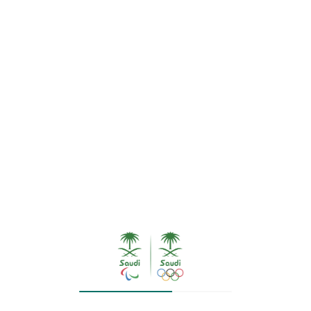
الإسلامي
17 ديسمبر، 2024
يرأس صاحب السمو الملكي الأمير عبدالعزيز بن تركي الفيصل،
رئيس الاتحاد الرياضي للتضامن الإسلامي، غدًا الأربعاء،
اجتماعات المكتب التنفيذي 41، وأعمال الجمعية العمومية
الثالثة عشرة لاتحاد التضامن الإسلامي، والمقرر انعقادها في
العاصمة الألبانية تيرانا، بحضور أصحاب السمو والمعالي
والسعادة رؤساء اللجان الأولمبية الوطنية الإسلامية.
ويشارك إلى جانب سموه، صاحب السمو الأمير فهد بن جلوي
بن عبدالعزيز بن مساعد عضو مجلس إدارة الاتحاد الرياضي
للتضامن الاسلامي، وصاحب السمو الأمير عبدالله بن فهد بن
عبدالله ممثلاً للجنة الأولمبية والبارالمبية السعودية، والأستاذ
عبدالعزيز بن أحمد باعشن عضو الاتحاد الرياضي للتضامن
الاسلامي.