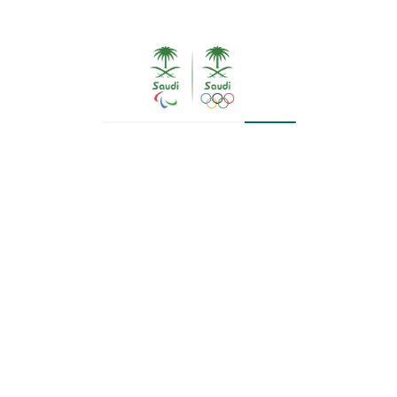
وبحث الاجتماع، العديد من المواضيع المدرجة على جدول
الأعمال، أبرزها، الجدول الزمني لدورات الألعاب الخليجية، في
مقدمتها دورة الألعاب الرياضية الخليجية الرابعة (قطر 2026)،
ودورة الألعاب الشاطئية الرابعة بالبحرين عام 2027.
وكانت العريفي، قد شاركت في اجتماع اللجنة الاستشارية
لرياضة المرأة، والذي ناقش العديد من المواضيع على صعيد
الرياضة النسائية.